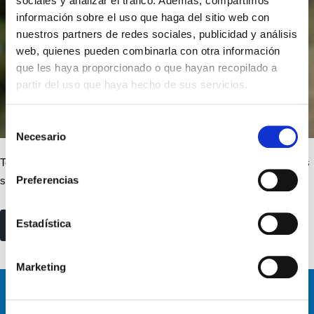
sociales y analizar el tráfico. Además, compartimos
información sobre el uso que haga del sitio web con
nuestros partners de redes sociales, publicidad y análisis
web, quienes pueden combinarla con otra información
que les haya proporcionado o que hayan recopilado a
partir del uso que haya hecho de sus servicios.
Selección
Necesario
de
consentimiento
Te contamos en qué consiste el modelo 720, qué bienes y derechos
Preferencias
se declaran y quiénes están obligados a presentarlo.
Estadística
read more
Marketing