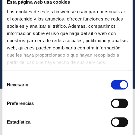
Esta página web usa cookies
Las cookies de este sitio web se usan para personalizar
el contenido y los anuncios, ofrecer funciones de redes
sociales y analizar el tráfico. Además, compartimos
información sobre el uso que haga del sitio web con
nuestros partners de redes sociales, publicidad y análisis
web, quienes pueden combinarla con otra información
que les haya proporcionado o que hayan recopilado a
partir del uso que haya hecho de sus servicios.
Selección
Necesario
de
consentimiento
Nuestros servicios abarcan desde la creación de empresas y el
Preferencias
asesoramiento fiscal y contable, hasta el área laboral y el apoyo a
emprendedores.
Te acompañaremos en cada etapa de tu negocio,
Estadística
proporcionándote la orientación y el conocimiento necesarios para
tomar decisiones informadas y estratégicas.