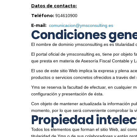
Datos de contacto:
Teléfono:
914610900
E-mail:
se.gnitlusnocsmy@noicacinumoc
Condiciones gener
El nombre de dominio ymsconsulting.es es titularidad 
El portal oficial de ymsconsulting.es, tiene por objeto 
que presta en materia de Asesoría Fiscal Contable y L
El uso de este sitio Web implica la expresa y plena ac
productos o servicios concretos ofrecidos a través del 
Yms se reserva la facultad de efectuar, en cualquier 
configuración y presentación de ésta.
Con objeto de mantener actualizada la información pub
momento, por lo que será conveniente comprobar la vig
Propiedad intelec
Todos los elementos que forman el sitio Web, así como
titularidad de Yms o de sus colaboradores y están prot