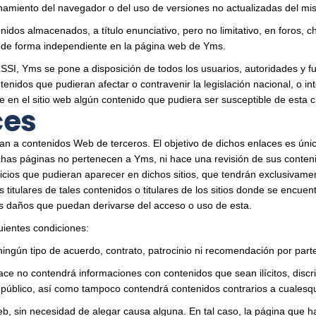
onamiento del navegador o del uso de versiones no actualizadas del mi
dos almacenados, a título enunciativo, pero no limitativo, en foros, ch
s de forma independiente en la página web de Yms.
LSSI, Yms se pone a disposición de todos los usuarios, autoridades y 
enidos que pudieran afectar o contravenir la legislación nacional, o in
te en el sitio web algún contenido que pudiera ser susceptible de esta
ces
n a contenidos Web de terceros. El objetivo de dichos enlaces es única
ichas páginas no pertenecen a Yms, ni hace una revisión de sus conten
vicios que pudieran aparecer en dichos sitios, que tendrán exclusivame
s titulares de tales contenidos o titulares de los sitios donde se enc
es daños que puedan derivarse del acceso o uso de esta.
uientes condiciones:
ingún tipo de acuerdo, contrato, patrocinio ni recomendación por parte
ce no contendrá informaciones con contenidos que sean ilícitos, discrimi
úblico, así como tampoco contendrá contenidos contrarios a cualesqu
web, sin necesidad de alegar causa alguna. En tal caso, la página que 