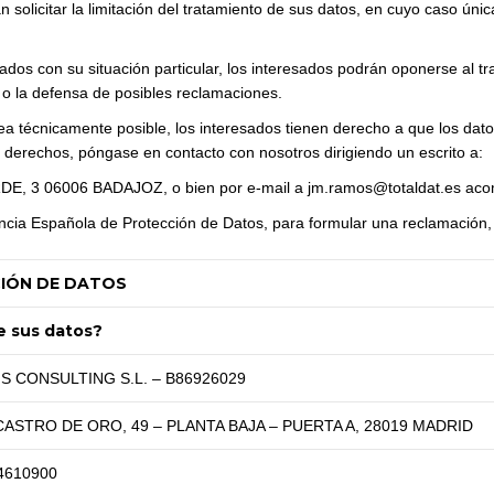
 solicitar la limitación del tratamiento de sus datos, en cuyo caso ún
dos con su situación particular, los interesados podrán oponerse al tr
o o la defensa de posibles reclamaciones.
a técnicamente posible, los interesados tienen derecho a que los dato
os derechos, póngase en contacto con nosotros dirigiendo un escrito a:
 3 06006 BADAJOZ, o bien por e-mail a jm.ramos@totaldat.es aco
cia Española de Protección de Datos, para formular una reclamación,
CIÓN DE DATOS
e sus datos?
S CONSULTING S.L. – B86926029
CASTRO DE ORO, 49 – PLANTA BAJA – PUERTA A, 28019 MADRID
4610900