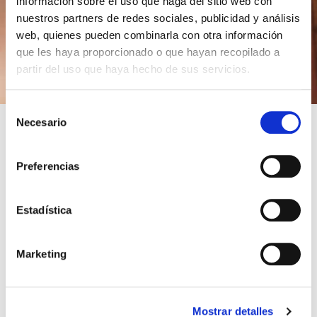
información sobre el uso que haga del sitio web con
nuestros partners de redes sociales, publicidad y análisis
web, quienes pueden combinarla con otra información
que les haya proporcionado o que hayan recopilado a
partir del uso que haya hecho de sus servicios.
Selección
Necesario
de
nuestro equipo
Me hace muy feliz presentarte a
de expertos en
consentimiento
asesoría fiscal y contable.
Preferencias
compromiso común
Cada uno de nosotros comparte un
:
ayudarte a alcanzar tus metas financieras y empresariales de la
manera más efectiva posible.
Estadística
Integrantes de nuestro
Marketing
equipo
Mostrar detalles