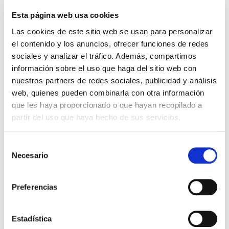
diciembre superior a los 50.000 euros.
Esta página web usa cookies
También se deberá declarar la titularidad compartida que
recaiga sobre bienes inmuebles cuando el valor de adquisición
Las cookies de este sitio web se usan para personalizar
supere los 50.000 euros a 31 de diciembre.
el contenido y los anuncios, ofrecer funciones de redes
sociales y analizar el tráfico. Además, compartimos
información sobre el uso que haga del sitio web con
nuestros partners de redes sociales, publicidad y análisis
web, quienes pueden combinarla con otra información
que les haya proporcionado o que hayan recopilado a
partir del uso que haya hecho de sus servicios.
Selección
Necesario
de
consentimiento
Preferencias
Es importante saber que,
si presentó el año pasado el
modelo 720 porque disponía de bienes inmuebles, entre enero
Estadística
y marzo de cada año, deberá volver a presentar dicho modelo