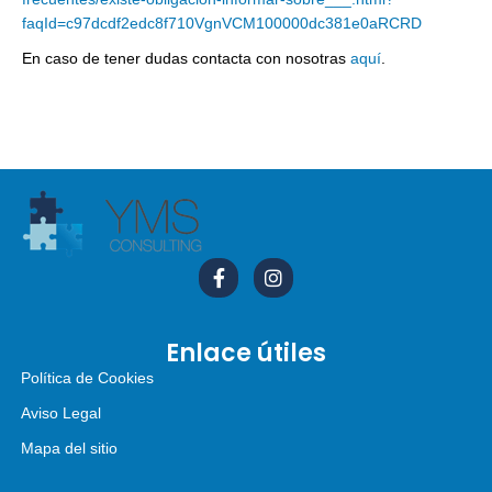
faqId=c97dcdf2edc8f710VgnVCM100000dc381e0aRCRD
En caso de tener dudas contacta con nosotras
aquí
.
Enlace útiles
Política de Cookies
Aviso Legal
Mapa del sitio