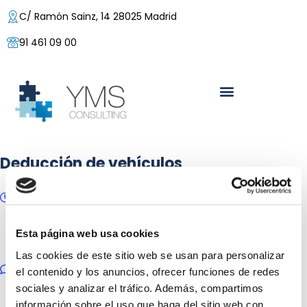
C/ Ramón Sainz, 14 28025 Madrid
91 461 09 00
Deducción de vehículos
28/02/2023
Posted by:
Yolanda Buzaglo
Esta página web usa cookies
Categoría:
Autónomos, Fiscal y contable, Hacienda
Las cookies de este sitio web se usan para personalizar
No hay comentarios
el contenido y los anuncios, ofrecer funciones de redes
sociales y analizar el tráfico. Además, compartimos
información sobre el uso que haga del sitio web con