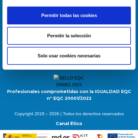
Permitir todas las cookies
Enlace útiles
Permitir la selección
Política de Cookies
Aviso Legal
Solo usar cookies necesarias
Mapa del sitio
Profesionales comprometidas con la IGUALDAD EQC
nº EQC 20001/2022
Copyright 2018 – 2026 | Todos los derechos reservados
Canal Ético