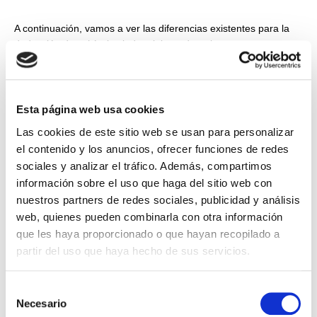
A continuación, vamos a ver las diferencias existentes para la
deducción de vehículos industriales y de turismos.
Vehículos Industriales
Esta página web usa cookies
afección total y exclusiva a la
Si se demuestra la
Las cookies de este sitio web se usan para personalizar
actividad
, serán deducibles al 100% tanto en sociedades
el contenido y los anuncios, ofrecer funciones de redes
como por autónomos, y también su IVA.
sociales y analizar el tráfico. Además, compartimos
información sobre el uso que haga del sitio web con
Turismos
nuestros partners de redes sociales, publicidad y análisis
web, quienes pueden combinarla con otra información
que les haya proporcionado o que hayan recopilado a
se demuestre
Para su deducción al 100% siempre y cuando
partir del uso que haya hecho de sus servicios.
su afección al 100% a la actividad
, para ello sería medio
de prueba: Rotulación, GPS/localizador integrado, hoja de ruta
Selección
de visitas realizadas coincidentes con el GPS/localizador,
Necesario
de
existencia de otro vehículo para uso particular, entre otras