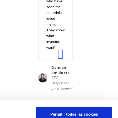
who have
seen the
materials
loved
them.
They know
what
investors
want!”
Damian
Smulders
CTO,
DeepOcean
Entertainment
Permitir todas las cookies