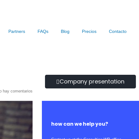
Partners
FAQs
Blog
Precios
Contacto
Company presentation
o hay comentarios
how can we help you?