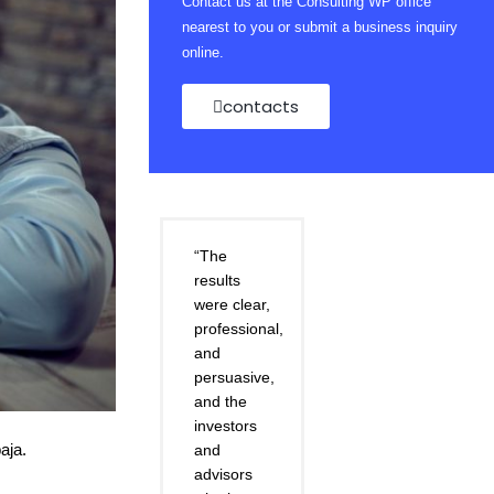
Contact us at the Consulting WP office
nearest to you or submit a business inquiry
online.
contacts
“The
results
were clear,
professional,
and
persuasive,
and the
investors
aja.
and
advisors