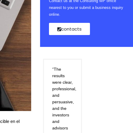
Contact us at the Consulting WP office
nearest to you or submit a business inquiry
online.
contacts
“The
results
were clear,
professional,
and
persuasive,
and the
investors
ible en el
and
advisors