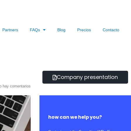
Partners
FAQs
Blog
Precios
Contacto
Company presentation
o hay comentarios
how can we help you?