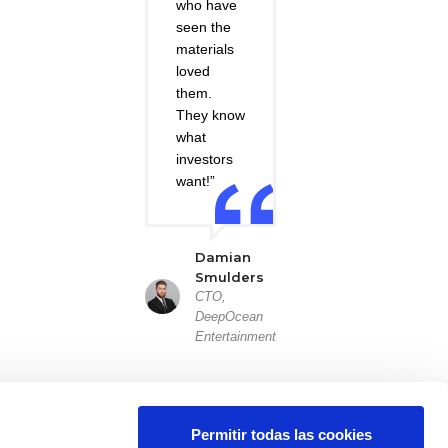
who have
seen the
materials
loved
them.
They know
what
investors
want!”
Damian
Smulders
CTO,
DeepOcean
Entertainment
Permitir todas las cookies