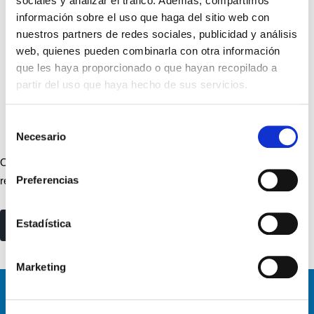
sociales y analizar el tráfico. Además, compartimos
información sobre el uso que haga del sitio web con
nuestros partners de redes sociales, publicidad y análisis
web, quienes pueden combinarla con otra información
que les haya proporcionado o que hayan recopilado a
partir del uso que haya hecho de sus servicios.
Selección
Necesario
de
consentimiento
Obligación de facturar de los empresarios y profesionales: tienes
Preferencias
recogidos los supuestos en los que se debe emitir factura.
Estadística
read more
Marketing