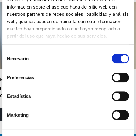
información sobre el uso que haga del sitio web con
nuestros partners de redes sociales, publicidad y análisis
web, quienes pueden combinarla con otra información
que les haya proporcionado o que hayan recopilado a
partir del uso que haya hecho de sus servicios.
Selección
Necesario
de
consentimiento
Preferencias
Esta semana nos hemos encontrado con la comunicación, de la
primera sanción (que sepamos) del ICAC por la no presentación de
cuentas en el Registro Mercantil…
Estadística
read more
Marketing