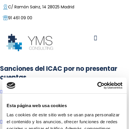
C/ Ramón Sainz, 14 28025 Madrid
91 461 09 00
Sanciones del ICAC por no presentar
cuentas
31/03/2023
Posted by:
Yolanda Buzaglo
Esta página web usa cookies
Categoría:
Empresas
Las cookies de este sitio web se usan para personalizar
el contenido y los anuncios, ofrecer funciones de redes
No hay comentarios
sociales y analizar el tráfico. Además, compartimos