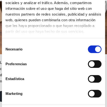
sociales y analizar el tráfico. Además, compartimos
información sobre el uso que haga del sitio web con
nuestros partners de redes sociales, publicidad y análisis
web, quienes pueden combinarla con otra información
que les haya proporcionado o que hayan recopilado a
partir del uso que haya hecho de sus servicios.
Selección
Necesario
de
consentimiento
Las cestas de Navidad o detalles para clientes y/o proveedores, así
Preferencias
como comidas o cenas de empresa pueden considerarse gasto
deducible en el Impuesto sobre Sociedades o en el IRPF. La
Estadística
normativa en cada caso…
Marketing
read more