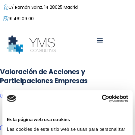
C/ Ramón Sainz, 14 28025 Madrid
91 461 09 00
Valoración de Acciones y
Participaciones Empresas
08/05/2020
Posted by:
Yolanda Buzaglo
Categoría:
Empresas, Fiscal y contable, Renta
Esta página web usa cookies
No hay comentarios
Las cookies de este sitio web se usan para personalizar