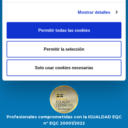
Mostrar detalles
Permitir todas las cookies
Enlace útiles
Permitir la selección
Política de Cookies
Aviso Legal
Solo usar cookies necesarias
Mapa del sitio
Profesionales comprometidas con la IGUALDAD EQC
nº EQC 20001/2022