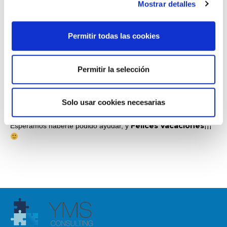
Mostrar detalles
Permitir todas las cookies
Marca los días que quieres seleccionar y se te pondrán en
verde como la imagen, hazlo al menos con quince días de
antelación, para que puedas elegir tus días con total
Permitir la selección
Validar
libertad. Una vez seleccionado, dale a
, en el margen
inferior izquierdo. Y después firmar y enviar. Pincha en
Visualizar el recibo
conforme y te saldrá la posibilidad de “
Solo usar cookies necesarias
de la presentación
”.
Felices Vacaciones
Esperamos haberte podido ayudar, y
¡¡¡