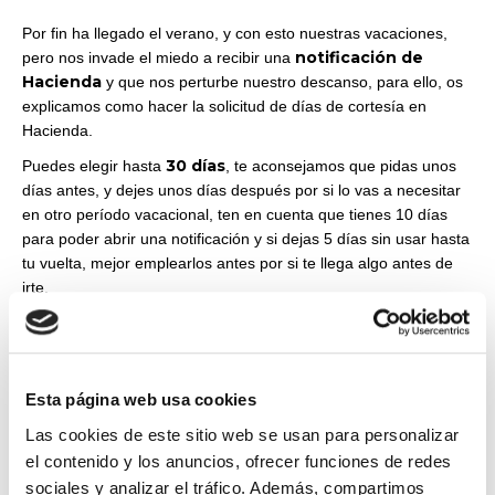
Por fin ha llegado el verano, y con esto nuestras vacaciones,
notificación de
pero nos invade el miedo a recibir una
Hacienda
y que nos perturbe nuestro descanso, para ello, os
explicamos como hacer la solicitud de días de cortesía en
Hacienda.
30 días
Puedes elegir hasta
, te aconsejamos que pidas unos
días antes, y dejes unos días después por si lo vas a necesitar
en otro período vacacional, ten en cuenta que tienes 10 días
para poder abrir una notificación y si dejas 5 días sin usar hasta
tu vuelta, mejor emplearlos antes por si te llega algo antes de
irte.
Te indicamos como hacerlo, entra en el siguiente enlace en la
web de Hacienda:
https://sede.agenciatributaria.gob.es/Sede/tramitacion/ZN01.shtml
Esta página web usa cookies
Solicitar días en los que no se emitirán
Y pincha en: “
Las cookies de este sitio web se usan para personalizar
notificaciones electrónicas
”.
el contenido y los anuncios, ofrecer funciones de redes
sociales y analizar el tráfico. Además, compartimos