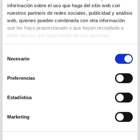
información sobre el uso que haga del sitio web con
nuestros partners de redes sociales, publicidad y análisis
web, quienes pueden combinarla con otra información
que les haya proporcionado o que hayan recopilado a
partir del uso que haya hecho de sus servicios.
Selección
Identifícate con Cl@ve, Certificado o DNI electrónico.
Necesario
de
Modificar
Una vez dentro, da a la opción “
”, y te sale este
consentimiento
cuadro:
Preferencias
Estadística
Marketing