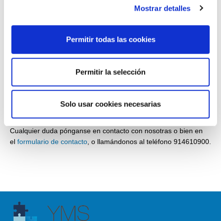
obtenerlo pinche
AQUI
Mostrar detalles
Entregas de desperdicios o desechos de papel, cartón o
vidrio.
Permitir todas las cookies
Entregas de desechos de todo tipo de metales y su
manipulación
Permitir la selección
Derechos de emisión, reducciones certificadas de
emisiones y unidades de reducción de emisiones de gases
de efecto invernadero.
Solo usar cookies necesarias
Otros.
Cualquier duda pónganse en contacto con nosotras o bien en
el
formulario de contacto
, o llamándonos al teléfono 914610900.