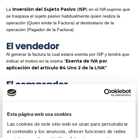
Inversión del Sujeto Pasivo
ISP
La
(
) en el IVA supone que
se traspasa el sujeto pasivo habitualmente quien realiza la
operación (Quien emite la Factura) al destinatario de la
operación (Pagador de la Factura).
El vendedor
Al generar la factura la cual estará exenta por ISP y tendrá que
Exenta de IVA por
indicar el motivo en la misma “
aplicación del artículo 84 Uno 2 de la LIVA”
El comprador
Tiene que contabilizar la factura con ISP realizando
“autofactura”.
Esto significa que debe aparecer en la cuenta 472 (IVA
Esta página web usa cookies
soportado) y cuenta 477 (IVA repercutido).
Las cookies de este sitio web se usan para personalizar
LIVA artículo 94, supuestos
el contenido y los anuncios, ofrecer funciones de redes