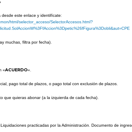
?
 desde este enlace y identifícate:
common/html/selector_acceso/SelectorAccesos.html?
solicitud.SolAccionW%3FfAccion%3Dpetic%26fFigura%3Dobli&aut=CPE
ay muchas, filtra por fecha).
ACUERDO
n «
«.
al, pago total de plazos, o pago total con exclusión de plazos.
to que quieras abonar (a la izquierda de cada fecha).
 «Liquidaciones practicadas por la Administración. Documento de ingreso