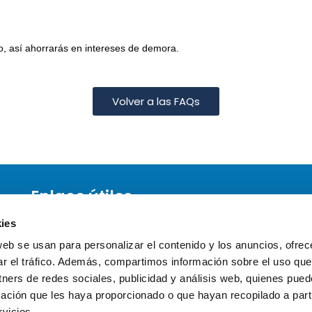
o, así ahorrarás en intereses de demora.
Volver a las FAQs
Enlace útiles
Política de Cookies
ies
Aviso Legal
web se usan para personalizar el contenido y los anuncios, ofrec
Mapa del sitio
ar el tráfico. Además, compartimos información sobre el uso que
tners de redes sociales, publicidad y análisis web, quienes pue
ación que les haya proporcionado o que hayan recopilado a parti
vicios.