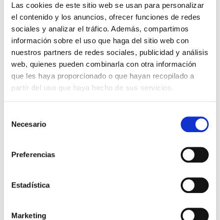
Las cookies de este sitio web se usan para personalizar
siguiente enlace:
el contenido y los anuncios, ofrecer funciones de redes
https://sede.seg-
sociales y analizar el tráfico. Además, compartimos
social.gob.es/wps/portal/sede/sede/EmpresasyProfesionales
información sobre el uso que haga del sitio web con
Pincha en la siguiente opción
nuestros partners de redes sociales, publicidad y análisis
web, quienes pueden combinarla con otra información
que les haya proporcionado o que hayan recopilado a
partir del uso que haya hecho de sus servicios.
Selección
Necesario
de
consentimiento
Preferencias
Y le das a obtener acceso. Y con el medio de identificación que
tengas puedes obtener el informe.
Estadística
Volver a las FAQs
Marketing