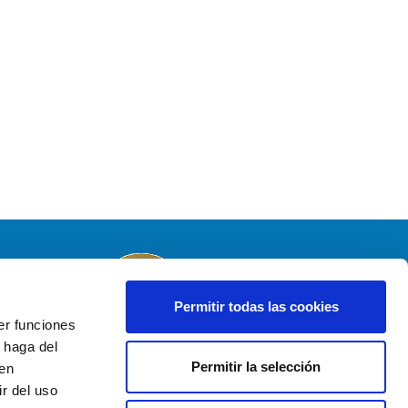
Permitir todas las cookies
er funciones
 haga del
Profesionales comprometidas con la
Permitir la selección
den
IGUALDAD EQC nº EQC 20001/2022
r del uso