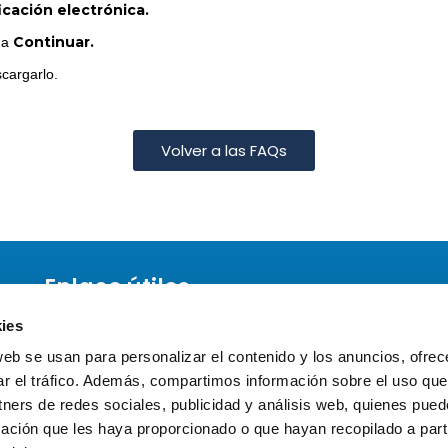
icación electrónica.
Continuar.
 a
scargarlo.
Volver a las FAQs
Enlace útiles
Política de Cookies
ies
Aviso Legal
web se usan para personalizar el contenido y los anuncios, ofrec
Mapa del sitio
ar el tráfico. Además, compartimos información sobre el uso que
tners de redes sociales, publicidad y análisis web, quienes pue
ación que les haya proporcionado o que hayan recopilado a parti