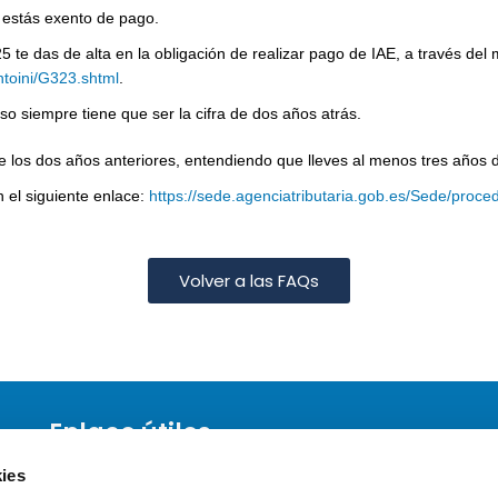
 estás exento de pago.
5 te das de alta en la obligación de realizar pago de IAE, a través de
ntoini/G323.shtml
.
o siempre tiene que ser la cifra de dos años atrás.
 de los dos años anteriores, entendiendo que lleves al menos tres años
 el siguiente enlace:
https://sede.agenciatributaria.gob.es/Sede/proce
Volver a las FAQs
Enlace útiles
Política de Cookies
ies
Aviso Legal