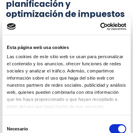
planificación y
optimización de impuestos
Crear una sociedad limitada también permite realizar una
mejor planificación fiscal
.
Por ejemplo:
Esta página web usa cookies
retribución del socio administrador
optimizar la
Las cookies de este sitio web se usan para personalizar
el contenido y los anuncios, ofrecer funciones de redes
decidir qué parte del beneficio se reparte y cuál se
reinvierte
sociales y analizar el tráfico. Además, compartimos
información sobre el uso que haga del sitio web con
diferir parte de la tributación
nuestros partners de redes sociales, publicidad y análisis
Esto resulta especialmente interesante cuando el negocio
web, quienes pueden combinarla con otra información
beneficios elevados y recurrentes
empieza a generar
.
que les haya proporcionado o que hayan recopilado a
partir del uso que haya hecho de sus servicios.
4. Factor de
Selección
Necesario
responsabilidad
de